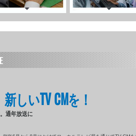
E
る。新しいTV CMを！
新。通年放送に