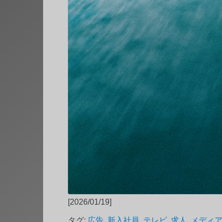
[2026/01/19]
タグ:
広告
,
新入社員
,
テレビ
,
求人
,
メディ