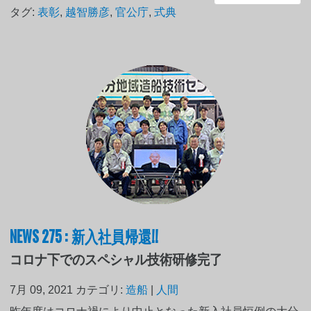
タグ:
表彰
,
越智勝彦
,
官公庁
,
式典
NEWS 275 : 新入社員帰還!!
コロナ下でのスペシャル技術研修完了
7月 09, 2021
カテゴリ:
造船
|
人間