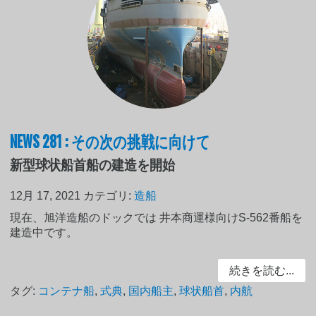
NEWS 281 : その次の挑戦に向けて
新型球状船首船の建造を開始
12月 17, 2021
カテゴリ:
造船
現在、旭洋造船のドックでは 井本商運様向けS-562番船を
建造中です。
続きを読む...
タグ:
コンテナ船
,
式典
,
国内船主
,
球状船首
,
内航