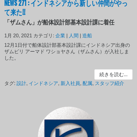
NEWS 271 : インドネシアから新しい仲間がやっ
て来た!!
「ザムさん」が船体設計部基本設計課に着任
1月 20, 2021
カテゴリ:
企業
|
人間
|
造船
12月1日付で船体設計部基本設計課にインドネシア出身の
ザムビリ アーマド ワショヤさん（ザムさん）が入社しま
した。
続きを読む...
タグ:
設計
,
インドネシア
,
新入社員
,
配属
,
スタッフ紹介