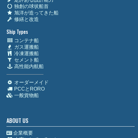
独創の球状船首
旭洋が造ってきた船
修繕と改造
Ship Types
コンテナ船
ガス運搬船
冷凍運搬船
セメント船
高性能内航船
オーダーメイド
PCCとRORO
一般貨物船
ABOUT US
企業概要