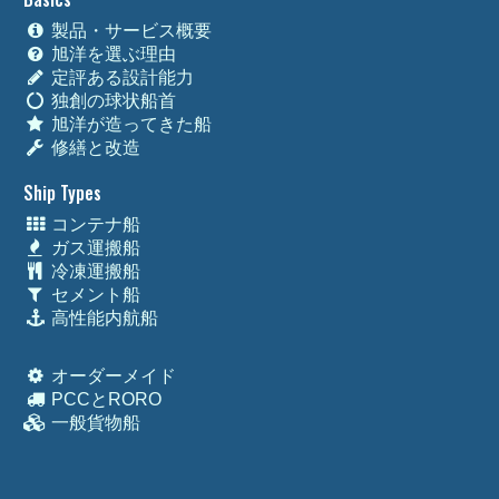
製品・サービス概要
旭洋を選ぶ理由
定評ある設計能力
独創の球状船首
旭洋が造ってきた船
修繕と改造
Ship Types
コンテナ船
ガス運搬船
冷凍運搬船
セメント船
高性能内航船
オーダーメイド
PCCとRORO
一般貨物船