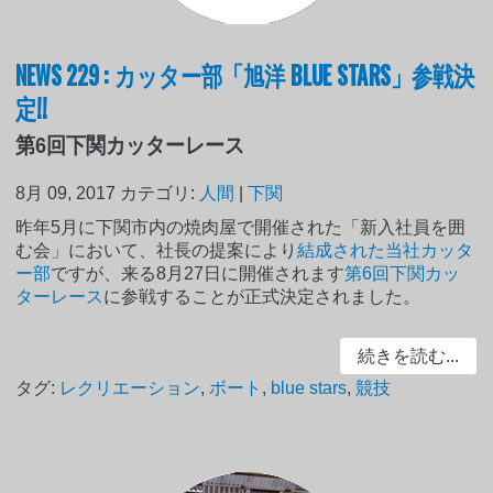
NEWS 229 : カッター部「旭洋 BLUE STARS」参戦決
定!!
第6回下関カッターレース
8月 09, 2017
カテゴリ:
人間
|
下関
昨年5月に下関市内の焼肉屋で開催された「新入社員を囲
む会」において、社長の提案により
結成された当社カッタ
ー部
ですが、来る8月27日に開催されます
第6回下関カッ
ターレース
に参戦することが正式決定されました。
続きを読む...
タグ:
レクリエーション
,
ボート
,
blue stars
,
競技