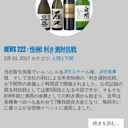
NEWS 222 : 恒例! 利き酒対抗戦
2月 01, 2017
カテゴリ:
人間
|
下関
当社取引先様でいらっしゃる
JFEスチール
様、
JFE商事
様、そして当社の3社による年末恒例の「利き酒対抗戦」
が下関市の老舗ふぐ料理店で開催されました。公式記録の
残る対抗戦としては第5回目となる今回ですが、そもそも
約8年前に酒席の余興としての利き酒から始まり、近年は
各種食べ比べもあわせて7種目総合大会となり、毎回大い
に盛り上がる恒例イベントに成長しました。
続きを読む...