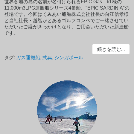
世界各地の島の名前が名付けられるEPIC Gas. Ltd.様の
11,000m3LPG運搬船シリーズ4番船、"EPIC SARDINIA"の
登場です。今回はくみあい船舶株式会社社長の向江信孝様
と当社社長・越智がとあるゴルフコンペでご一緒させてい
ただいたご縁がきっかけとなり、ご用命いただいた新造船
です。
続きを読む...
タグ:
ガス運搬船
,
式典
,
シンガポール