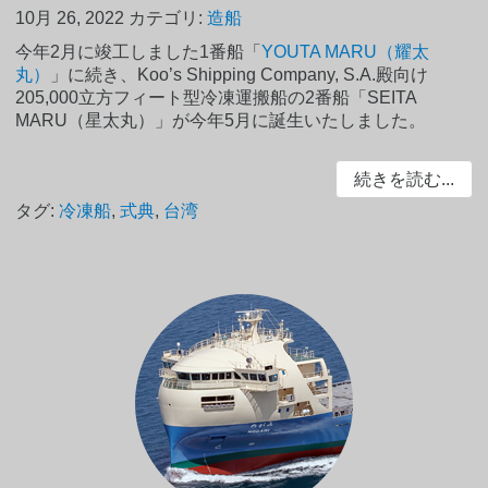
10月 26, 2022
カテゴリ:
造船
今年2月に竣工しました1番船「
YOUTA MARU（耀太
丸）
」に続き、Koo’s Shipping Company, S.A.殿向け
205,000立方フィート型冷凍運搬船の2番船「SEITA
MARU（星太丸）」が今年5月に誕生いたしました。
続きを読む...
タグ:
冷凍船
,
式典
,
台湾