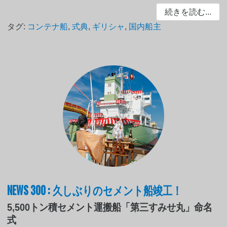
続きを読む...
タグ:
コンテナ船
,
式典
,
ギリシャ
,
国内船主
NEWS 300 : 久しぶりのセメント船竣工！
5,500トン積セメント運搬船「第三すみせ丸」命名
式