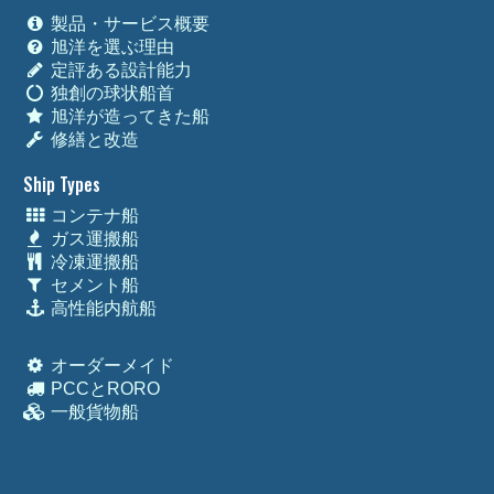
製品・サービス概要
旭洋を選ぶ理由
定評ある設計能力
独創の球状船首
旭洋が造ってきた船
修繕と改造
Ship Types
コンテナ船
ガス運搬船
冷凍運搬船
セメント船
高性能内航船
オーダーメイド
PCCとRORO
一般貨物船