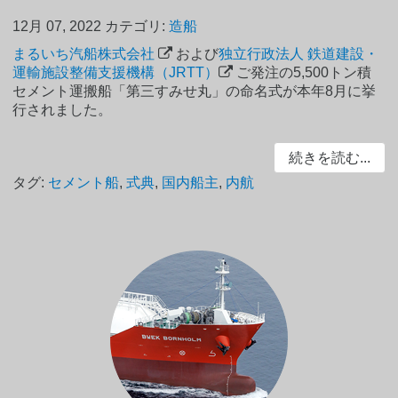
12月 07, 2022
カテゴリ:
造船
まるいち汽船株式会社
および
独立行政法人 鉄道建設・
運輸施設整備支援機構（JRTT）
ご発注の5,500トン積
セメント運搬船「第三すみせ丸」の命名式が本年8月に挙
行されました。
続きを読む...
タグ:
セメント船
,
式典
,
国内船主
,
内航