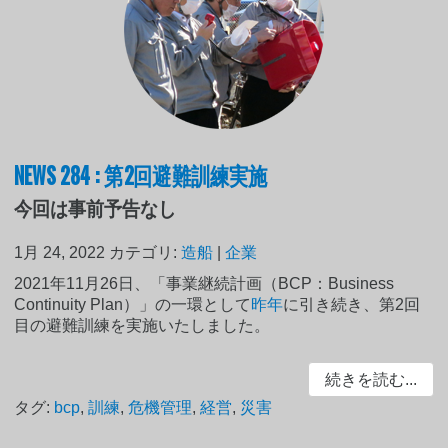
NEWS 284 : 第2回避難訓練実施
今回は事前予告なし
1月 24, 2022
カテゴリ:
造船
|
企業
2021年11月26日、「事業継続計画（BCP：Business
Continuity Plan）」の一環として
昨年
に引き続き、第2回
目の避難訓練を実施いたしました。
続きを読む...
タグ:
bcp
,
訓練
,
危機管理
,
経営
,
災害