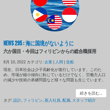
NEWS 295 : 海に国境がないように
六か国目・今回はフィリピンからの総合職採用
8月 10, 2022
カテゴリ:
企業
|
人間
|
造船
現在、日本社会は少子高齢化が進行しています。このた
め、市場が縮小傾向に転じているだけでなく、労働力人口
の減少や技術の承継問題など様々な問題も生じています。
続きを読む...
タグ:
設計
,
フィリピン
,
新入社員
,
配属
,
スタッフ紹介