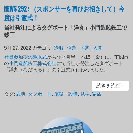
NEWS 292 : （スポンサーを再びお招きして）今
度は引渡式！
当社発注によるタグボート「洋丸」小門造船鉄工で
竣工
5月 27, 2022
カテゴリ:
造船
|
企業
|
下関
|
人間
社員参加型の進水式
からひと月半。 4/15（金）に、下関市
の
小門造船鉄工株式会社
にて当社が発注したタグボート
「洋丸（なだまる）」の引渡式が行われました。
続きを読む...
タグ:
式典
,
タグボート
,
施設・設備
,
見学
,
家族