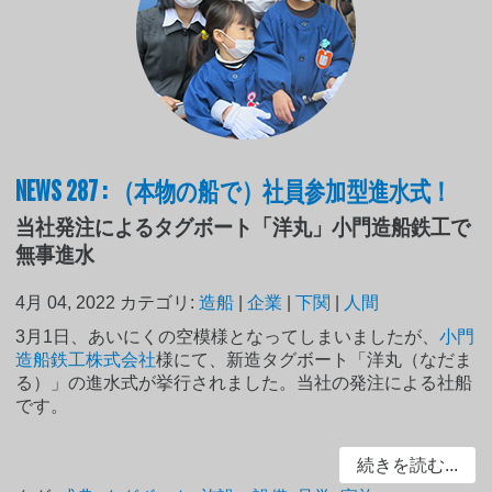
NEWS 287 : （本物の船で）社員参加型進水式！
当社発注によるタグボート「洋丸」小門造船鉄工で
無事進水
4月 04, 2022
カテゴリ:
造船
|
企業
|
下関
|
人間
3月1日、あいにくの空模様となってしまいましたが、
小門
造船鉄工株式会社
様にて、新造タグボート「洋丸（なだま
る）」の進水式が挙行されました。当社の発注による社船
です。
続きを読む...