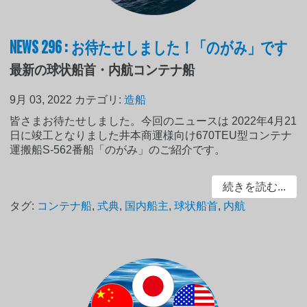
NEWS 296 : お待たせしました！「のがみ」です
最新の球状船首・内航コンテナ船
9月 03, 2022
カテゴリ:
造船
皆さまお待たせしました。今回のニュースは 2022年4月21
日に竣工となりました井本商運様向け670TEU型コンテナ
運搬船S-562番船「のがみ」のご紹介です。
続きを読む...
タグ:
コンテナ船
,
式典
,
国内船主
,
球状船首
,
内航