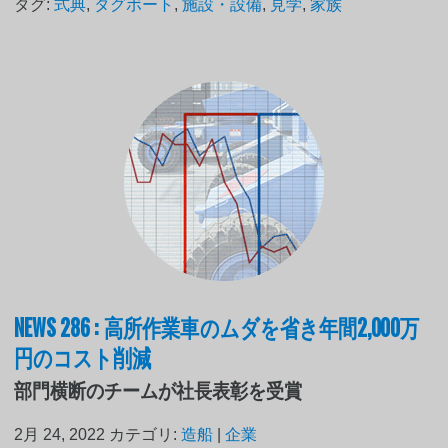
タグ:
式典
,
タグボート
,
施設・設備
,
見学
,
家族
NEWS 286 : 高所作業車のムダを省き年間2,000万
円のコスト削減
部門横断のチームが社長表彰を受賞
2月 24, 2022
カテゴリ:
造船
|
企業