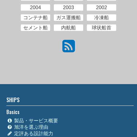
2004
2003
2002
コンテナ船
ガス運搬船
冷凍船
セメント船
内航船
球状船首
SHIPS
Basics
製品・サービス概要
旭洋を選ぶ理由
定評ある設計能力