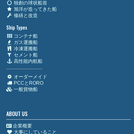
独創の球状船首
旭洋が造ってきた船
修繕と改造
Ship Types
コンテナ船
ガス運搬船
冷凍運搬船
セメント船
高性能内航船
オーダーメイド
PCCとRORO
一般貨物船
ABOUT US
企業概要
大事にしていること