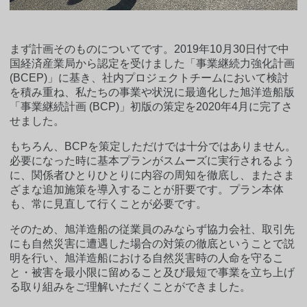
まず計画そのものについてです。2019年10月30日付で中
国経済産業局から認定を受けました「事業継続力強化計画
(BCEP)」に基き、社内プロジェクトチームにおいて検討
を積み重ね、私たちの事業や状況に最適化した旭洋造船版
「事業継続計画 (BCP)」初版の策定を2020年4月に完了さ
せました。
もちろん、BCPを策定しただけでは十分ではありません。
必要になった時に基本プランがスムーズに実行されるよう
に、関係者ひとりひとりに内容の周知を徹底し、またさま
ざまな追加施策を導入することが肝要です。プラン本体
も、常に見直して行くことが必要です。
そのため、旭洋造船の従業員のみならず協力会社、取引先
にも自然災害に遭遇した場合の対策の徹底ということで説
明を行い、旭洋造船における自然災害時の人命を守るこ
と・被害を最小限に留めること及び最短で事業を立ち上げ
る取り組みをご理解いただくことができました。