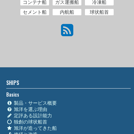
コンテナ船
ガス運搬船
冷凍船
セメント船
内航船
球状船首
SHIPS
Basics
製品・サービス概要
旭洋を選ぶ理由
定評ある設計能力
独創の球状船首
旭洋が造ってきた船