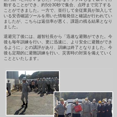
動することができ、約5分30秒で集合、点呼まで完了する
ことができました。一方で、並行して全従業員が加入して
いる安否確認ツールを用いた情報発信と確認が行われてい
ましたが、こちらは返信率が悪く、課題の残る結果となり
ました。
退避完了後には、越智社長から「迅速な避難ができた。今
後も毎年訓練を行い、更に迅速に、より安全に避難ができ
るように」との講評があり、訓練は終了となりました。今
後も定期的に避難訓練を行い、災害時の対策を備えていく
ことといたします。