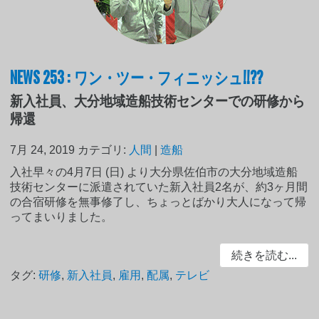
NEWS 253 : ワン・ツー・フィニッシュ!!??
新入社員、大分地域造船技術センターでの研修から
帰還
7月 24, 2019
カテゴリ:
人間
|
造船
入社早々の4月7日 (日) より大分県佐伯市の大分地域造船
技術センターに派遣されていた新入社員2名が、約3ヶ月間
の合宿研修を無事修了し、ちょっとばかり大人になって帰
ってまいりました。
続きを読む...
タグ:
研修
,
新入社員
,
雇用
,
配属
,
テレビ