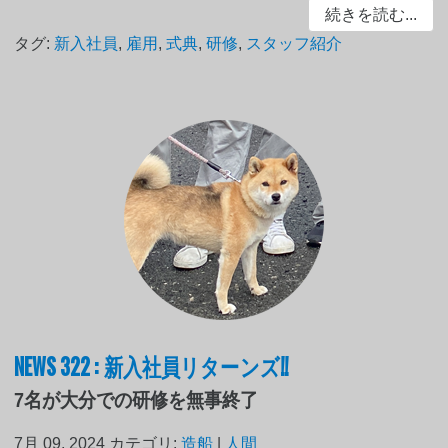
続きを読む...
タグ:
新入社員
,
雇用
,
式典
,
研修
,
スタッフ紹介
NEWS 322 : 新入社員リターンズ!!
7名が大分での研修を無事終了
7月 09, 2024
カテゴリ:
造船
|
人間