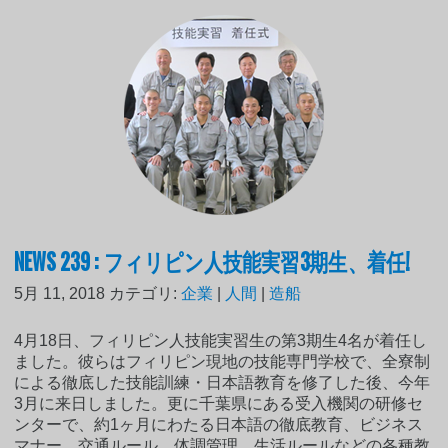
NEWS 239 : フィリピン人技能実習3期生、着任!
5月 11, 2018
カテゴリ:
企業
|
人間
|
造船
4月18日、フィリピン人技能実習生の第3期生4名が着任し
ました。彼らはフィリピン現地の技能専門学校で、全寮制
による徹底した技能訓練・日本語教育を修了した後、今年
3月に来日しました。更に千葉県にある受入機関の研修セ
ンターで、約1ヶ月にわたる日本語の徹底教育、ビジネス
マナー、交通ルール、体調管理、生活ルールなどの各種教