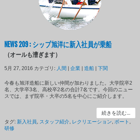
NEWS 209 : シップ旭洋に新入社員が乗船
（オールも漕ぎます）
5月 27, 2016
カテゴリ:
人間
|
企業
|
造船
|
下関
今春も旭洋造船に新しい仲間が加わりました。大学院卒2
名、大学卒3名、高校卒2名の合計7名です。今回のニュー
スでは、まず院卒・大卒の5名を中心にご紹介します。
続きを読む...
タグ:
新入社員
,
スタッフ紹介
,
レクリエーション
,
ボート
,
研修