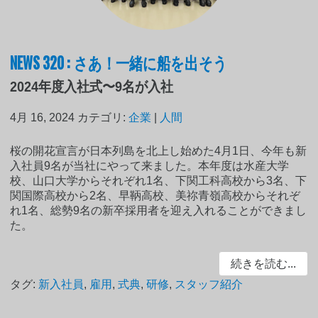
NEWS 320 : さあ！一緒に船を出そう
2024年度入社式〜9名が入社
4月 16, 2024
カテゴリ:
企業
|
人間
桜の開花宣言が日本列島を北上し始めた4月1日、今年も新
入社員9名が当社にやって来ました。本年度は水産大学
校、山口大学からそれぞれ1名、下関工科高校から3名、下
関国際高校から2名、早鞆高校、美祢青嶺高校からそれぞ
れ1名、総勢9名の新卒採用者を迎え入れることができまし
た。
続きを読む...
タグ:
新入社員
,
雇用
,
式典
,
研修
,
スタッフ紹介