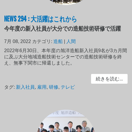
NEWS 294 : 大活躍はこれから
今年度の新入社員が大分での造船技術研修で活躍
7月 08, 2022
カテゴリ:
造船
|
人間
2022年6月30日、本年度の旭洋造船新入社員9名が3カ月間
に及ぶ大分地域造船技術センターでの造船技術研修を終
え、無事下関市に帰還しました。
続きを読む...
タグ:
新入社員
,
雇用
,
研修
,
テレビ