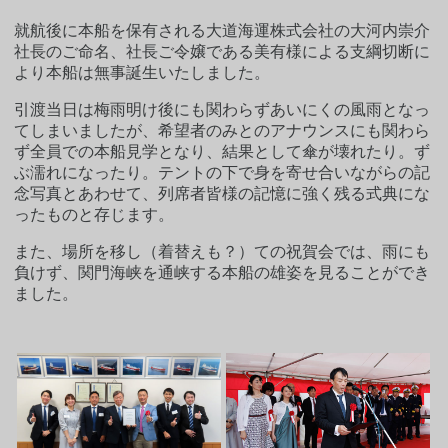
就航後に本船を保有される大道海運株式会社の大河内崇介
社長のご命名、社長ご令嬢である美有様による支綱切断に
より本船は無事誕生いたしました。
引渡当日は梅雨明け後にも関わらずあいにくの風雨となっ
てしまいましたが、希望者のみとのアナウンスにも関わら
ず全員での本船見学となり、結果として傘が壊れたり。ず
ぶ濡れになったり。テントの下で身を寄せ合いながらの記
念写真とあわせて、列席者皆様の記憶に強く残る式典にな
ったものと存じます。
また、場所を移し（着替えも？）ての祝賀会では、雨にも
負けず、関門海峡を通峡する本船の雄姿を見ることができ
ました。