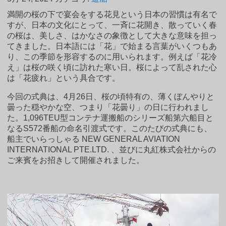
満開の桜の下で宴会をする花見という日本の習慣は有名で
すが、日本の文化にとって、一斉に花開き、散っていく春
の桜は、美しさ、はかなさの象徴として大きな意味を担っ
てきました。日本語には「花」で始まる言葉がいくつもあ
り、この季節を形容するのに用いられます。例えば「花冷
え」は桜の咲く頃に訪れた寒い日。桜によって乱された心
は「花疲れ」という具合です。
今回の式典は、4月26日、桜の頃特有の、薄くぼんやりと
曇った穏やかな空、つまり「花曇り」の日に行われまし
た。1,096TEU型コンテナ運搬船のシリーズ船第六船目と
なるS572番船の命名引渡式です。このたびの式典にも、
船主でいらっしゃる NEW GENERAL AVIATION
INTERNATIONAL PTE.LTD. 、並びに丸紅株式会社からの
ご来賓をお招きして開催されました。