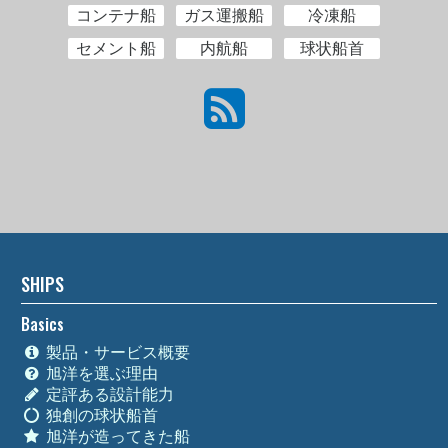
コンテナ船
ガス運搬船
冷凍船
セメント船
内航船
球状船首
SHIPS
Basics
製品・サービス概要
旭洋を選ぶ理由
定評ある設計能力
独創の球状船首
旭洋が造ってきた船