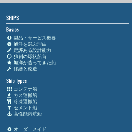
SHIPS
Basics
製品・サービス概要
旭洋を選ぶ理由
定評ある設計能力
独創の球状船首
旭洋が造ってきた船
修繕と改造
Ship Types
コンテナ船
ガス運搬船
冷凍運搬船
セメント船
高性能内航船
オーダーメイド