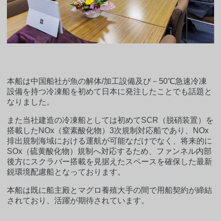
本船は中国船社が魚の解体/加工設備及び－50℃急速冷凍
設備を持つ冷凍船を初めて日本に発注したことでも話題と
なりました。
また当社建造の冷凍船としては初めてSCR（脱硝装置）を
搭載したNOx（窒素酸化物）3次規制対応船であり、NOx
排出規制海域における運航が可能なだけでなく、将来的に
SOx（硫黄酸化物）規制へ対応するため、ファンネル内部
後方にスクラバー搭載を見据えたスペースを確保した最新
鋭環境配慮船となっております。
本船は既に船主殿とマグロ養殖大手の間で用船契約が締結
されており、活躍が期待されています。