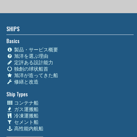
SHIPS
Basics
製品・サービス概要
旭洋を選ぶ理由
定評ある設計能力
独創の球状船首
旭洋が造ってきた船
修繕と改造
Ship Types
コンテナ船
ガス運搬船
冷凍運搬船
セメント船
高性能内航船