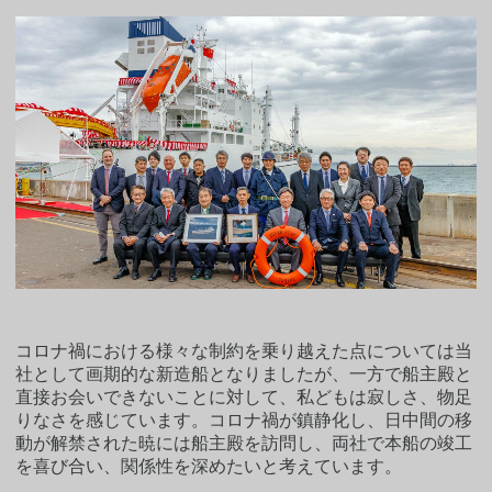
コロナ禍における様々な制約を乗り越えた点については当
社として画期的な新造船となりましたが、一方で船主殿と
直接お会いできないことに対して、私どもは寂しさ、物足
りなさを感じています。コロナ禍が鎮静化し、日中間の移
動が解禁された暁には船主殿を訪問し、両社で本船の竣工
を喜び合い、関係性を深めたいと考えています。