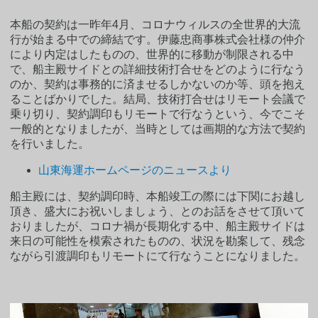
本船の契約は一昨年4月、コロナウィルスの全世界的大流
行が始まる中での締結です。伊藤忠商事株式会社様の仲介
により内定はしたものの、世界的に移動が制限される中
で、船主殿サイドとの詳細技術打合せをどのように行なう
のか、契約は事務的に済ませるしかないのか等、頭を抱え
ることばかりでした。結局、技術打合せはリモート会議で
乗り切り、契約調印もリモートで行なうという、今でこそ
一般的となりましたが、当時としては画期的な方法で契約
を行いました。
山東海運ホームページのニュースより
船主殿には、契約調印時、本船竣工の際には下関にお越し
頂き、盛大にお祝いしましょう、とのお話をさせて頂いて
おりましたが、コロナ禍が長期化する中、船主殿サイドは
来日の可能性を模索されたものの、状況を勘案して、残念
ながら引渡調印もリモートにて行なうことになりました。