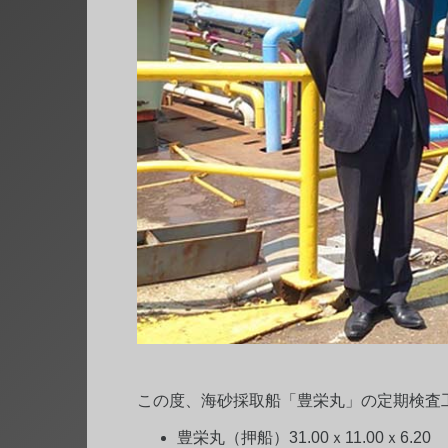
この度、海砂採取船「豊栄丸」の定期検査
豊栄丸（押船）31.00ｘ11.00ｘ6.20