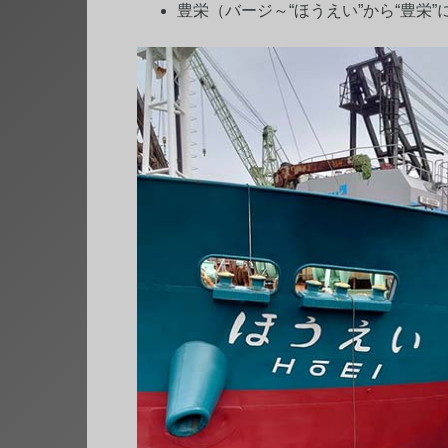
豊栄（バージ～“ほうえい”から“豊栄”に改