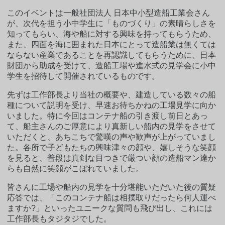
このイベントは一般社団法人 日本中小型造船工業会さん
が、次代を担う小中学生に「ものづくり」の素晴らしさを
知ってもらい、海や船に対する興味を持ってもらうため、
また、四面を海に囲まれた日本にとって造船業は無くては
ならない産業であることを再認識してもらうために、日本
財団から助成を受けて、造船工場や進水式の見学会に小中
学生を招待して開催されているものです。
先ずは工作部長より当社の概要や、建造している数々の船
種について説明を受け、早速お待ちかねの工場見学に向か
いました。特に今回はコンテナ船の引き渡し前日とあっ
て、船主さんのご厚意により真新しい船内の見学をさせて
いただくと、あちこちで驚嘆の声や歓声が上がっていまし
た。各所で子どもたちの興味津々の顔や、嬉しそうな笑顔
を見ると、普段は真剣な目つきで厳つい顔の造船マン達か
らも自然に笑顔がこぼれていました。
皆さんに工場や船内の見学を十分堪能いただいた後の質疑
応答では、「このコンテナ船は相撲取りだったら何人運べ
ますか?」といったユニークな質問も飛び出し、これには
工作部長もタジタジでした。