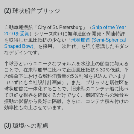
(2) 球状船首ブリッジ
自動車運搬船「City of St. Petersburg」（
Ship of the Year
2010を受賞
）シリーズ向けに旭洋造船が開発・関連特許
を取得した風圧抵抗の少ない「
球状船首 (Semi-Spherical
Shaped Bow)
」を採用。「次世代」を強く意識したモダン
なデザインです。
半球形というユニークなフォルムを水線上の船首に与える
ことで、在来型船型に比べて正面風圧抵抗を30％低減、平
均海象下における燃料消費量の5％削減を見込んでいます
（いずれも当社設計計画値）。また、ブリッジと居住区を
球状船首に一体化することで、旧来型のコンテナ船に比べ
て良好な視界を確保するだけでなく、機関室からの騒音や
振動の影響から良好に隔離。さらに、コンテナ積み付けの
効率性も向上させています。
(3) 環境への配慮