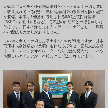
高効率プロペラや低燃費型塗料といった省エネ技術を随所
に取り入れているほか、燃料補給の際の誤流出を防ぐ配管
を装備。本来は外航船に適用されるIMO塗装性能基準
(PSPC) を適用するなど、従来型の内航船と一線を画した
仕様です。日本の海を走る次世代コンテナ船として、環境
への配慮もぬかりがありません。
この場で全ての技術をお話出来ないのが残念ですが、井本
商運株式会社殿との幾度にもわたる打合せ・意見交換を経
て、リーディングオペレーターならではの莫大なノウハウ
や新しいアイデアが、本船には注ぎ込まれています。