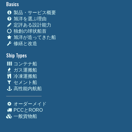
Basics
製品・サービス概要
旭洋を選ぶ理由
定評ある設計能力
独創の球状船首
旭洋が造ってきた船
修繕と改造
Ship Types
コンテナ船
ガス運搬船
冷凍運搬船
セメント船
高性能内航船
オーダーメイド
PCCとRORO
一般貨物船