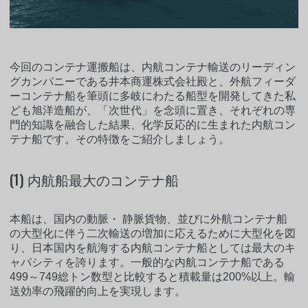
今回のコンテナ運搬船は、内航コンテナ輸送のリーディン
グカンパニーである井本商運株式会社殿と、外航フィーダ
ーコンテナ船を筆頭に多岐にわたる船型を開発してきた私
ども旭洋造船が、「次世代」を念頭に置き、それぞれの専
門的知識を融合した結果、化学反応的に生まれた内航コン
テナ船です。その特徴をご紹介しましょう。
(1) 内航船最大のコンテナ船
本船は、国内の動脈・ 静脈貨物、並びに外航コンテナ船
の大型化に伴う二次輸送の増加に応えるために大型化を図
り、日本国内を航海する内航コンテナ船としては最大のキ
ャパシティを誇ります。一般的な内航コンテナ船である
499～749総トン数型と比較すると積載量は200%以上。輸
送効率の飛躍的向上を実現します。