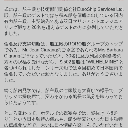
式には、船主殿と技術部門関係会社EuroShip Services Ltd.
殿、船主殿のゲストでばら積み船を傭船に出している国内
有力船主殿、主契約先である双日マリンアンドエンジニア
リング殿など20名を超えるゲストの方に参列していただき
ました。
命名及び支綱切断は、船主殿のRORO船グループのトップ
である、Mr. Jean Cigrangのご令室であられるMrs.Barbara
Cigrangに行なっていただき、30名に及ぶ列席の関係者の
方々の祝福を受けながら、Ｓ502番船は "WILHELMINE" と
名づけられました。シリーズ船では今回初めて日本国内で
命名していただいた船となりました。ありがとうございま
した。
続く船内見学では、船主殿のご家族も大喜びの様子で、ブ
リッジの操舵席で、変わるがわる船長の気分を味わってお
られたようです。
ところ変わって、ホテルでの祝宴会では、鏡抜き（樽割
り）という日本独特の儀式や、鮨や蕎麦といった日本独特
の伝統食などで、大いに日本情緒を楽しんでいただいたよ