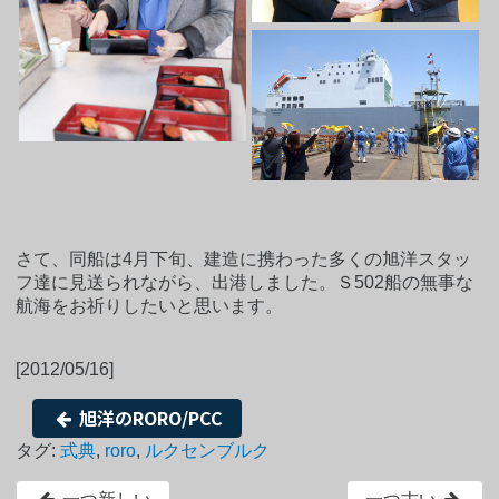
さて、同船は4月下旬、建造に携わった多くの旭洋スタッ
フ達に見送られながら、出港しました。Ｓ502船の無事な
航海をお祈りしたいと思います。
[2012/05/16]
旭洋のRORO/PCC
タグ:
式典
,
roro
,
ルクセンブルク