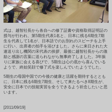
式は、越智社長から各自への修了証書や資格取得証明証の
授与が行われ、第5期生代表1名と、日本に残る6期生7期
生を代表して1名が、日本語でのお別れのスピーチを上手
に行い、出席者の拍手を浴びました。さらに来日された大
連送り出し機関の宋代表の挨拶、最後に越智社長からの激
励と感謝の言葉に送られながら無事終了しました。3年振
りに家族に会える喜びで、5期生は心の底から喜んでいる
ようで、終始笑顔で修了式を楽しんでいたようでした。
5期生の母国中国での今後の健康と活躍を期待するととも
に、日本に残る6期生7期生、そして来たるべき8期生が、
安全に日本での技能実習を全うできるよう祈念したいと思
います。
[2011/09/19]