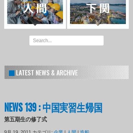
LATEST NEWS & ARCHIVE
NEWS 139 : 中国実習生帰国
第五期生の修了式
9月 19, 2011
カテゴリ:
企業
|
人間
|
造船