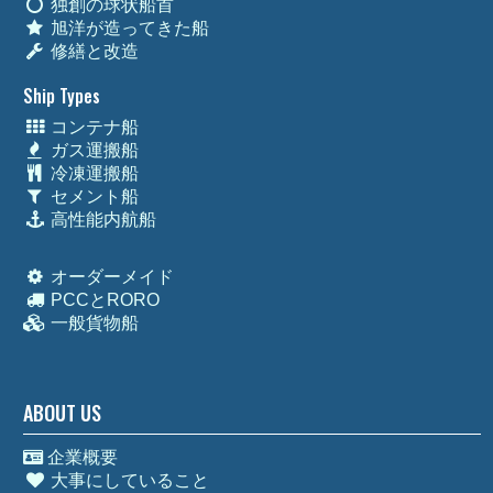
独創の球状船首
旭洋が造ってきた船
修繕と改造
Ship Types
コンテナ船
ガス運搬船
冷凍運搬船
セメント船
高性能内航船
オーダーメイド
PCCとRORO
一般貨物船
ABOUT US
企業概要
大事にしていること