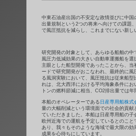
中東石油産出国の不安定な政情並びに中国
出量規制という2つの将来へ向けての課題
で風圧抵抗を減らし、これまでにない新しい
研究開発の対象として、あらゆる船舶の中
風圧力低減効果の大きい自動車運搬船を選
主眼とした船型開発であったことから、当初より「S
ードで研究開発がおこなわれ、最終的に風
る風洞実験において、風圧抵抗は従来船型
れは、北大西洋における平均海象条件におい
トンの燃料節減に相当、CO2排出量では年
本船のオペレーターである
日産専用船株式
量の大幅削減という環境面での社会的貢献
ていただきました。本船は日産専用船の子
欧州近海での運航を予定しているとのこと
あり、我々もそのような海域で最大限の効
成果を心待ちにしています。