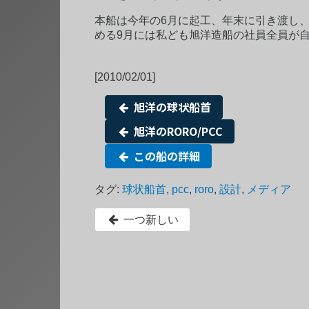
本船は今年の6月に起工、年末に引き渡し
める9月には私ども旭洋造船の社員全員が
[2010/02/01]
旭洋の球状船首
旭洋のRORO/PCC
この船の詳細
タグ:
球状船首
,
pcc
,
roro
,
設計
,
メディア
一つ新しい