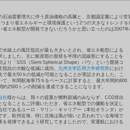
の石油需要増大に伴う原油価格の高騰と、京都議定書により世界
、つまり省エネルギーと環境保護という2つの大きなトレンドを
省エネ船型が開発できないだろうかと思い立ったのは2007
で水線上の風圧抵抗が最も大きいとされ、省エネ船型による
択しました。主に船首部の形状を半球の流線形にすることを
SS（Semi Spherical Shape）バウ」という開発コ
圧抵抗の大幅な低減に成功。
九州大学応用力学研究所
におけ
比で最大50％の低減が可能となることが実証されました。こ
て、年間航海率75％をベースに計算すると、最大年間約800
間約2500トンの削減を達成できることになります。
会社
様からは、我々の提案が燃料節減のみならず、CO2排出
となることもご評価いただき、省エネ船型での傭船を決定し
会社であるユーロ・マリン・キャリアー（本社オランダ）が
です。欧州近海、特に北海は風が強いと言われている海域で
果を発揮できるよう研究してきましたので、実運航における