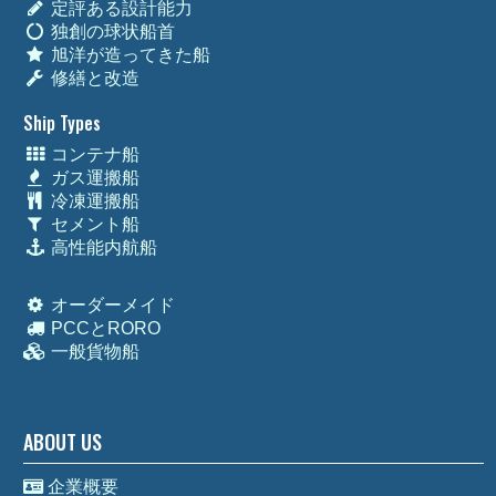
定評ある設計能力
独創の球状船首
旭洋が造ってきた船
修繕と改造
Ship Types
コンテナ船
ガス運搬船
冷凍運搬船
セメント船
高性能内航船
オーダーメイド
PCCとRORO
一般貨物船
ABOUT US
企業概要