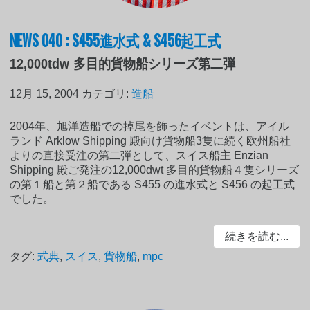
NEWS 040 : S455進水式 & S456起工式
12,000tdw 多目的貨物船シリーズ第二弾
12月 15, 2004
カテゴリ:
造船
2004年、旭洋造船での掉尾を飾ったイベントは、アイル
ランド Arklow Shipping 殿向け貨物船3隻に続く欧州船社
よりの直接受注の第二弾として、スイス船主 Enzian
Shipping 殿ご発注の12,000dwt 多目的貨物船４隻シリーズ
の第１船と第２船である S455 の進水式と S456 の起工式
でした。
続きを読む...
タグ:
式典
,
スイス
,
貨物船
,
mpc