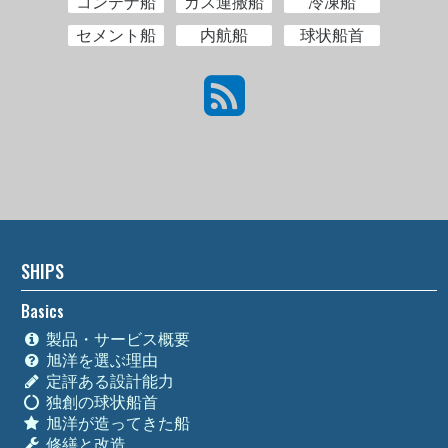
コンテナ船
ガス運搬船
冷凍船
セメント船
内航船
球状船首
SHIPS
Basics
製品・サービス概要
旭洋を選ぶ理由
定評ある設計能力
独創の球状船首
旭洋が造ってきた船
修繕と改造