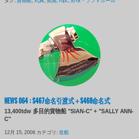
タグ:
貨物船
,
式典
,
英国
,
mpc
,
野球・ソフトボール
NEWS 064 : S467命名引渡式＋S468命名式
13,400tdw 多目的貨物船 "SIAN-C" + "SALLY ANN-
C"
12月 15, 2006
カテゴリ:
造船