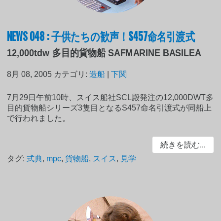
NEWS 048 : 子供たちの歓声！S457命名引渡式
12,000tdw 多目的貨物船 SAFMARINE BASILEA
8月 08, 2005
カテゴリ:
造船
|
下関
7月29日午前10時、スイス船社SCL殿発注の12,000DWT多
目的貨物船シリーズ3隻目となるS457命名引渡式が同船上
で行われました。
続きを読む...
タグ:
式典
,
mpc
,
貨物船
,
スイス
,
見学