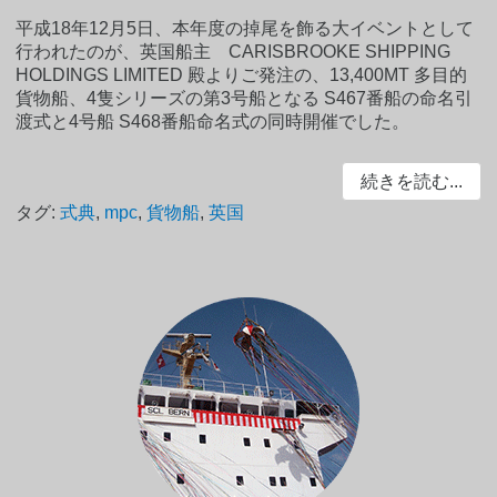
平成18年12月5日、本年度の掉尾を飾る大イベントとして
行われたのが、英国船主 CARISBROOKE SHIPPING
HOLDINGS LIMITED 殿よりご発注の、13,400MT 多目的
貨物船、4隻シリーズの第3号船となる S467番船の命名引
渡式と4号船 S468番船命名式の同時開催でした。
続きを読む...
タグ:
式典
,
mpc
,
貨物船
,
英国