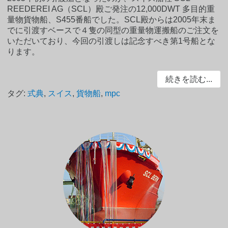
REEDEREI AG（SCL）殿ご発注の12,000DWT 多目的重
量物貨物船、S455番船でした。SCL殿からは2005年末ま
でに引渡すベースで４隻の同型の重量物運搬船のご注文を
いただいており、今回の引渡しは記念すべき第1号船とな
ります。
続きを読む...
タグ:
式典
,
スイス
,
貨物船
,
mpc