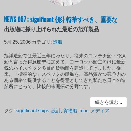
NEWS 057 : significant {形} 特筆すべき、重要な
出版物に採り上げられた最近の旭洋製品
5月 25, 2006
カテゴリ:
造船
旭洋造船では最近三年にわたり、従来のコンテナ船・冷凍
船と言った得意船型に加えて、ヨーロッパ船主向けに最新
鋭のハイスペック多目的貨物船を建造してきました。従
来、「標準的な」スペックの船舶を、高品質かつ競争力の
ある価格で提供することを得意としてきた私たち日本の造
船所にとって、比較的未開拓の分野です。
続きを読む...
タグ:
significant ships
,
設計
,
貨物船
,
mpc
,
メディア