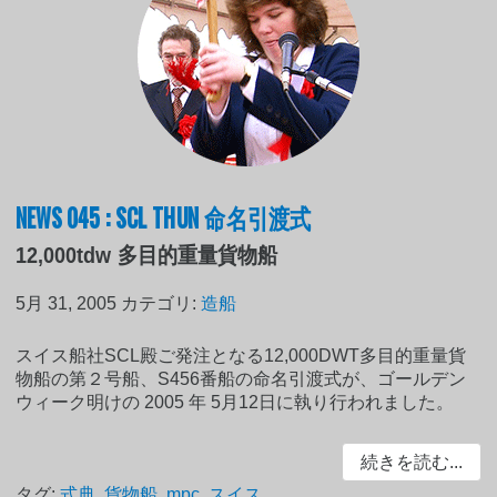
NEWS 045 : SCL THUN 命名引渡式
12,000tdw 多目的重量貨物船
5月 31, 2005
カテゴリ:
造船
スイス船社SCL殿ご発注となる12,000DWT多目的重量貨
物船の第２号船、S456番船の命名引渡式が、ゴールデン
ウィーク明けの 2005 年 5月12日に執り行われました。
続きを読む...
タグ:
式典
,
貨物船
,
mpc
,
スイス