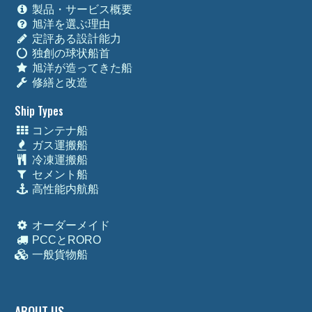
製品・サービス概要
旭洋を選ぶ理由
定評ある設計能力
独創の球状船首
旭洋が造ってきた船
修繕と改造
Ship Types
コンテナ船
ガス運搬船
冷凍運搬船
セメント船
高性能内航船
オーダーメイド
PCCとRORO
一般貨物船
ABOUT US