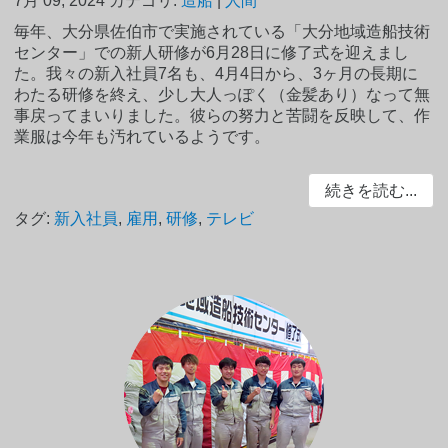
7月 09, 2024
カテゴリ:
造船
|
人間
毎年、大分県佐伯市で実施されている「大分地域造船技術
センター」での新人研修が6月28日に修了式を迎えまし
た。我々の新入社員7名も、4月4日から、3ヶ月の長期に
わたる研修を終え、少し大人っぽく（金髪あり）なって無
事戻ってまいりました。彼らの努力と苦闘を反映して、作
業服は今年も汚れているようです。
続きを読む...
タグ:
新入社員
,
雇用
,
研修
,
テレビ