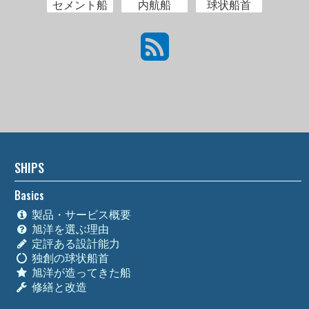
セメント船
内航船
球状船首
SHIPS
Basics
製品・サービス概要
旭洋を選ぶ理由
定評ある設計能力
独創の球状船首
旭洋が造ってきた船
修繕と改造