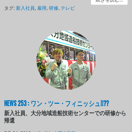
タグ:
新入社員
,
雇用
,
研修
,
テレビ
NEWS 253 : ワン・ツー・フィニッシュ!!??
新入社員、大分地域造船技術センターでの研修から
帰還