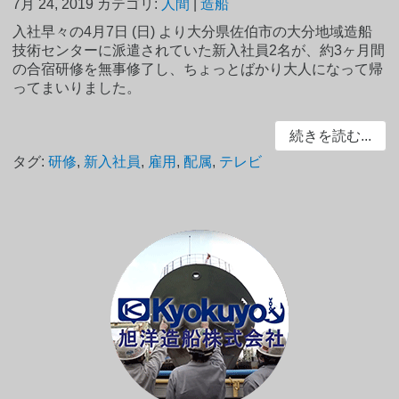
7月 24, 2019
カテゴリ:
人間
|
造船
入社早々の4月7日 (日) より大分県佐伯市の大分地域造船
技術センターに派遣されていた新入社員2名が、約3ヶ月間
の合宿研修を無事修了し、ちょっとばかり大人になって帰
ってまいりました。
続きを読む...
タグ:
研修
,
新入社員
,
雇用
,
配属
,
テレビ