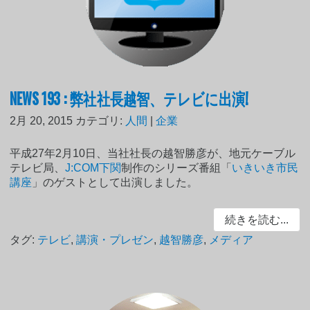
NEWS 193 : 弊社社長越智、テレビに出演!
2月 20, 2015
カテゴリ:
人間
|
企業
平成27年2月10日、当社社長の越智勝彦が、地元ケーブル
テレビ局、
J:COM下関
制作のシリーズ番組「
いきいき市民
講座
」のゲストとして出演しました。
続きを読む...
タグ:
テレビ
,
講演・プレゼン
,
越智勝彦
,
メディア