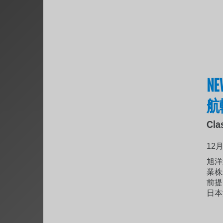
N
航
Cl
12月 
旭洋
業株
前提
日本