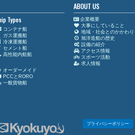
ABOUT US
hip Types
企業概要
大事にしていること
コンテナ船
地域・社会とのかかわり
ガス運搬船
旭洋造船の歴史
冷凍運搬船
設備の紹介
セメント船
アクセス情報
高性能内航船
スポーツ活動
求人情報
オーダーメイド
PCCとRORO
一般貨物船
プライバシーポリシー