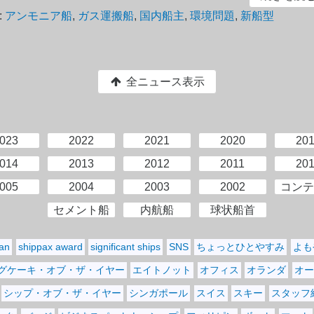
:
アンモニア船
,
ガス運搬船
,
国内船主
,
環境問題
,
新船型
全ニュース表示
023
2022
2021
2020
20
014
2013
2012
2011
20
005
2004
2003
2002
コンテ
セメント船
内航船
球状船首
pan
shippax award
significant ships
SNS
ちょっとひとやすみ
よも
グケーキ・オブ・ザ・イヤー
エイトノット
オフィス
オランダ
オー
シップ・オブ・ザ・イヤー
シンガポール
スイス
スキー
スタッフ