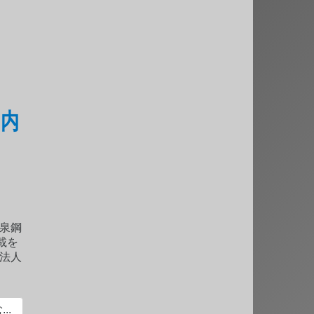
ア内
泉鋼
載を
法人
..