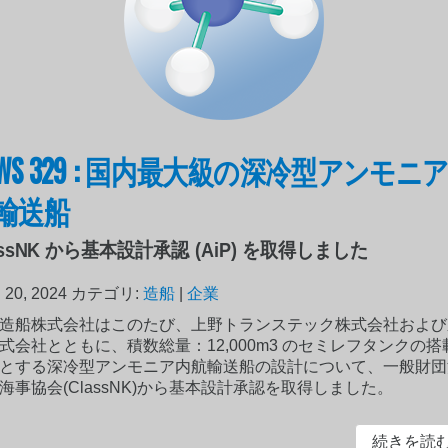
EWS 329 : 国内最大級の深冷型アンモニ
輸送船
assNK から基本設計承認 (AiP) を取得しました
20, 2024
カテゴリ:
造船
|
企業
造船株式会社はこのたび、上野トランステック株式会社および
式会社とともに、積数総量：12,000m3 のセミレフタンクの搭
とする深冷型アンモニア内航輸送船の設計について、一般財団
海事協会(ClassNK)から基本設計承認を取得しました。
続きを読む.