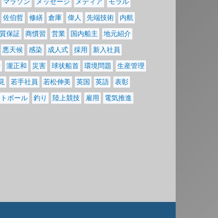
マラソン
メッセージ
メディア
モラル
佐伯哲
修繕
倉庫
偉人
先端技術
内航
質保証
商慣習
営業
国内船主
地元紹介
悪天候
感染
成人式
採用
新入社員
掃
瀧正和
災害
球状船首
環境問題
生産管理
見
若手社員
若松伸美
英国
英語
表彰
フトボール
釣り
陸上競技
雇用
電気推進