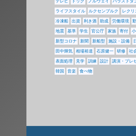
テレビ
ドック
ノルウェイ
バラストタ
ライフスタイル
ルクセンブルク
レクリ
冷凍船
出資
利き酒
助成
労働環境
地震
基準
学生
官公庁
家族
寄付
小
新型コロナ
新聞
新船型
施設・設備
田中輝気
相場裕道
石原健一
研修
社
表面処理
見学
訓練
設計
講演・プレ
韓国
音楽
食べ物