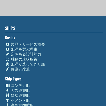
SHIPS
Basics
製品・サービス概要
旭洋を選ぶ理由
定評ある設計能力
独創の球状船首
旭洋が造ってきた船
修繕と改造
Ship Types
コンテナ船
ガス運搬船
冷凍運搬船
セメント船
高性能内航船