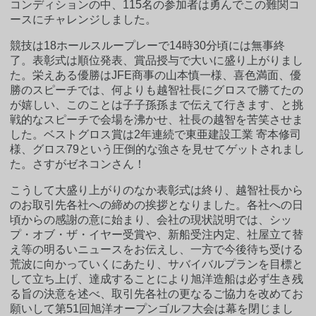
コンディションの中、115名の参加者は勇んでこの難関コ
ースにチャレンジしました。
競技は18ホールスループレーで14時30分頃には無事終
了。表彰式は順位発表、賞品授与で大いに盛り上がりまし
た。栄えある優勝はJFE商事の山本慎一様、喜色満面、優
勝のスピーチでは、何よりも越智社長にグロスで勝てたの
が嬉しい、このことは子子孫孫まで伝えて行きます、と挑
戦的なスピーチで会場を沸かせ、社長の越智を苦笑させま
した。ベストグロス賞は2年連続で東亜建設工業 寄本修司
様、グロス79という圧倒的な強さを見せてゲットされまし
た。さすがゼネコンさん！
こうして大盛り上がりのなか表彰式は終り、越智社長から
のお取引先各社への締めの挨拶となりました。各社への日
頃からの感謝の意に始まり、会社の現状説明では、シッ
プ・オブ・ザ・イヤー受賞や、新船受注内定、社屋立て替
え等の明るいニュースをお伝えし、一方で今後待ち受ける
荒波に向かっていくにあたり、サバイバルプランを目標と
して立ち上げ、達成することにより旭洋造船は必ず生き残
る旨の決意を述べ、取引先各社の更なるご協力を改めてお
願いして第51回旭洋オープンゴルフ大会は幕を閉じまし