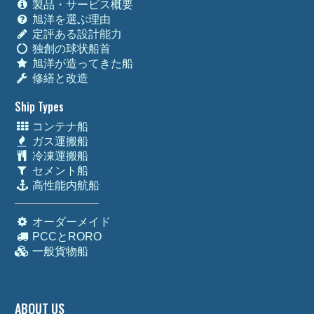
製品・サービス概要
旭洋を選ぶ理由
定評ある設計能力
独創の球状船首
旭洋が造ってきた船
修繕と改造
Ship Types
コンテナ船
ガス運搬船
冷凍運搬船
セメント船
高性能内航船
オーダーメイド
PCCとRORO
一般貨物船
ABOUT US