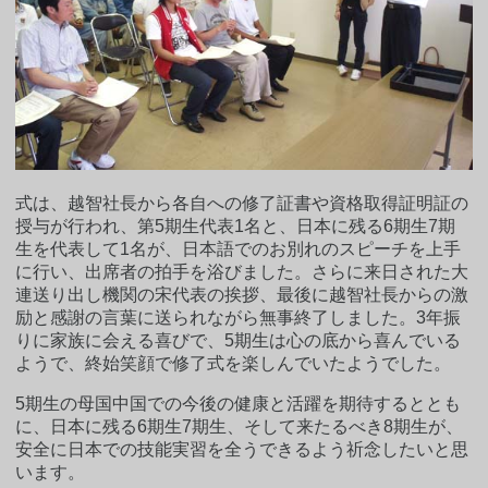
式は、越智社長から各自への修了証書や資格取得証明証の
授与が行われ、第5期生代表1名と、日本に残る6期生7期
生を代表して1名が、日本語でのお別れのスピーチを上手
に行い、出席者の拍手を浴びました。さらに来日された大
連送り出し機関の宋代表の挨拶、最後に越智社長からの激
励と感謝の言葉に送られながら無事終了しました。3年振
りに家族に会える喜びで、5期生は心の底から喜んでいる
ようで、終始笑顔で修了式を楽しんでいたようでした。
5期生の母国中国での今後の健康と活躍を期待するととも
に、日本に残る6期生7期生、そして来たるべき8期生が、
安全に日本での技能実習を全うできるよう祈念したいと思
います。