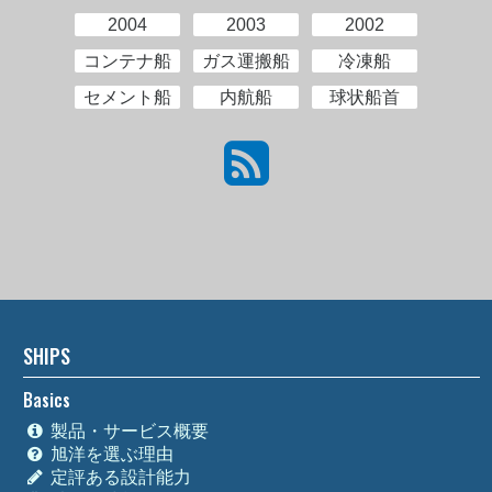
2004
2003
2002
コンテナ船
ガス運搬船
冷凍船
セメント船
内航船
球状船首
SHIPS
Basics
製品・サービス概要
旭洋を選ぶ理由
定評ある設計能力