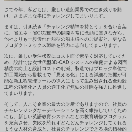
さて今年、私どもは、厳しい造船業界での生き残りを賭
け、さまざまな事にチャレンジしてまいります。
まずは、引き続き「チャレンジ精神を持とう」を合い言葉
に、省エネ・省CO2船型の開発を常に念頭に置きながら、
他社よりも一歩優れた船型の船主様へのご提案と、更なる
プロダクトミックス戦略を強力に志向してまいります。
次に、厳しい受注状況にコスト面で素早く対応していくた
め、設計では次世代型3D-CAD システムの稼働による図面
精度の向上と設計コストの削減、製造ではブロック単位で
加工開始から搭載まで「見える化」による詳細な把握が可
能な新工程管理ツールの導入によって生み出される全船殻
工程の効率化と人員の適正化で無駄の排除を強力に推進し
てまいります。
そして、人こそ企業の最大の財産でありますので、社員の
チャレンジングなモチベーションを高く維持していくため
にも、新しい英語教育システムなどの教育研修プログラム
を充実させ、失敗を恐れずどんどんチャレンジしてくれる
ような人材の育成と、社員のチャレンジできる場の積極的