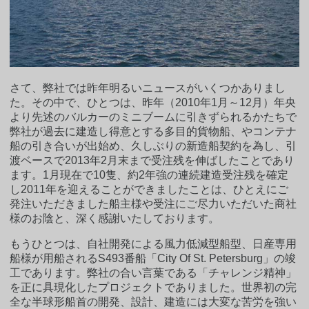
さて、弊社では昨年明るいニュースがいくつかありまし
た。その中で、ひとつは、昨年（2010年1月～12月）年央
より先述のバルカーのミニブームに引きずられるかたちで
弊社が過去に建造し得意とする多目的貨物船、やコンテナ
船の引き合いが出始め、久しぶりの新造船契約を為し、引
渡ベースで2013年2月末まで受注残を伸ばしたことであり
ます。1月現在で10隻、約2年強の連続建造受注残を確定
し2011年を迎えることができましたことは、ひとえにご
発注いただきました船主様や受注にご尽力いただいた商社
様のお陰と、深く感謝いたしております。
もうひとつは、自社開発による風力低減型船型、日産専用
船様が用船されるS493番船「City Of St. Petersburg」の竣
工であります。弊社の合い言葉である「チャレンジ精神」
を正に具現化したプロジェクトでありました。世界初の完
全な半球形船首の開発、設計、建造には大変な苦労を強い