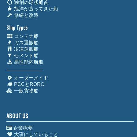
独創の球状船首
旭洋が造ってきた船
修繕と改造
Ship Types
コンテナ船
ガス運搬船
冷凍運搬船
セメント船
高性能内航船
オーダーメイド
PCCとRORO
一般貨物船
ABOUT US
企業概要
大事にしていること