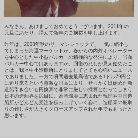
みなさん、あけましておめでとうございます。2011年の
元旦にあたり、謹んで新年のご挨拶を申し上げます。
昨年は、2008年秋のリーマンショックで、一気に縮小し
てしまった海運マーケットが、春からの内外オペレーター
を中心とした中小型バルカーの積極的な発注により、当面
バルカー中心ではありますが、回復の兆しが見え始めたこ
とは、我々中小造船所にとりましてとても心強いニュース
でありました。一方で瞬間過去最高値である1ドル79円台
に迫り来るという急激な円高により、せっかく出始めた新
造船引き合いも円換算で非常に厳しい採算となってしまう
日本の造船界を尻目に、為替環境に恵まれた韓国や中国造
船所がどんどん受注を積み上げていく姿に、造船業の舵取
りの難しさが大きくクローズアップされた年でもあったと
思います。