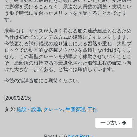
く、建造効率の最適化を念頭においていたため、受注環境
に影響を受けることなく、最適な人員数の調整・実現とい
う形で時代に見合ったメリットを享受することができま
す。
来年には、サイズが大きく異なる船の連続建造となるため
当社は初めてのタンデム方式の建造にチャレンジします。
今後更なる試行錯誤の繰り返しによる習熟を重ね、大型ブ
ロックでの効率的な搭載ノウハウを蓄積しなければなりま
せん。この新型クレーンを効率よく稼動させていくことこ
そ、造船所の根幹である最適化された船殻工程の確立へ向
けた大きな一歩である、と我々は確信しています。
今後の旭洋造船にご期待ください。
[2009/12/15]
タグ:
施設・設備
,
クレーン
,
生産管理
,
工作
一つ古い
Post
1 / 16
Next Post >