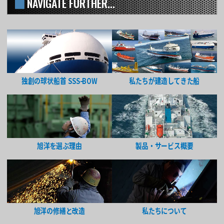
NAVIGATE FURTHER...
独創の球状船首 SSS-BOW
私たちが建造してきた船
旭洋を選ぶ理由
製品・サービス概要
旭洋の修繕と改造
私たちについて