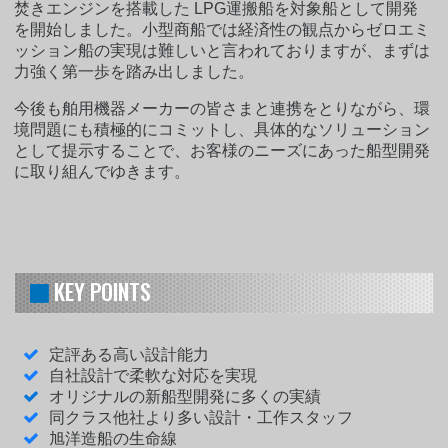
焚きエンジンを搭載した LPG運搬船を対象船として開発
を開始しました。小型商船では経済性の観点からゼロエミ
ッション船の実現は難しいと言われておりますが、まずは
力強く第一歩を踏み出しました。
今後も舶用機器メーカーの皆さまと連携をとりながら、環
境問題にも積極的にコミットし、具体的なソリューション
として提示することで、お客様のニーズにあった船型開発
に取り組んでゆきます。
KEY POINTS
定評ある高い設計能力
自社設計で柔軟な対応を実現
オリジナルの新船型開発に多くの実績
同クラス他社より多い設計・工作スタッフ
旭洋造船の生命線