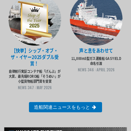
【快挙】シップ・オブ・
声と息をあわせて
ザ・イヤー2025ダブル受
11,000m3型ガス運搬船 GAS YIELD
賞！
命名引渡
NEWS 346 : APRIL 2026
自律航行実証コンテナ船「げんぶ」が
大賞、最先端RORO船「そうめい」が
小型貨物船部門賞を受賞
NEWS 347 : MAY 2026
造船関連ニュースをもっと