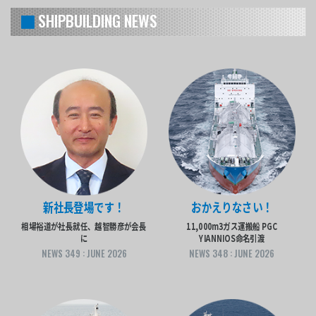
SHIPBUILDING NEWS
内航史上最大。常識を塗り替えた球状船首コンテナ船。
NATORI
670TEU GEARLESS CONTAINER CARRIER BLT 2015
新社長登場です！
おかえりなさい！
相場裕道が社長就任、越智勝彦が会長
11,000m3ガス運搬船 PGC
に
YIANNIOS命名引渡
NEWS 349 : JUNE 2026
NEWS 348 : JUNE 2026