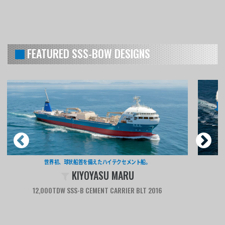
FEATURED SSS-BOW DESIGNS
世界初、球状船首を備えたハイテクセメント船。
KIYOYASU MARU
12,000TDW SSS-B CEMENT CARRIER BLT 2016
Ship of the Year Category Winner