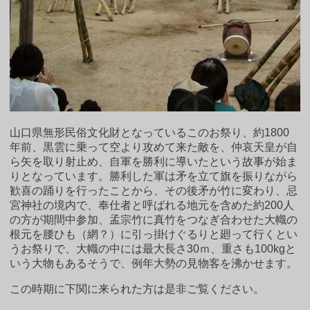
山口県無形民俗文化財となっているこのお祭り、約1800
年前、黒雲に乗って空より攻めて来た敵を、仲哀天皇が自
ら矢を取り射止め、自軍を勝利に導いたという故事が始ま
りとなっています。勝利した軍は矛を立て旗を振りながら
歓喜の踊りを行ったことから、その後矛が竹に変わり、忌
宮神社の境内で、奉仕者と呼ばれる地元を含めた約200人
の方が期間中参加、孟宗竹に真竹をつなぎ合わせた大幟の
根元を腰ひも（網？）に引っ掛けぐるりと廻って行くとい
うお祭りで、大幟の中には最大長さ30ｍ、重さも100kgと
いう大物もあるそうで、例年大勢の見物客を沸かせます。
この時期に下関に来られた方は是非ご覧ください。