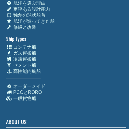
旭洋を選ぶ理由
定評ある設計能力
独創の球状船首
旭洋が造ってきた船
修繕と改造
Ship Types
コンテナ船
ガス運搬船
冷凍運搬船
セメント船
高性能内航船
オーダーメイド
PCCとRORO
一般貨物船
ABOUT US