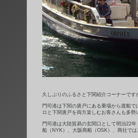
久しぶりのふるさと下関紹介コーナーです
門司港は下関の唐戸にある乗場から渡船で
ロと下関唐戸を両方楽しむお客さんも多勢
門司港は大陸貿易の玄関口として明治22年
船（NYK）、大阪商船（OSK）、商社