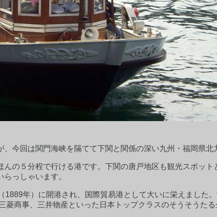
が、今回は関門海峡を隔てて下関と関係の深い九州・福岡県北
ほんの５分程で行ける港です。下関の唐戸地区も観光スポット
いらっしゃいます。
（1889年）に開港され、国際貿易港として大いに栄えました
では三菱商事、三井物産といった日本トップクラスのそうそうた