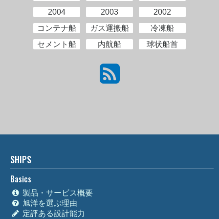
2004
2003
2002
コンテナ船
ガス運搬船
冷凍船
セメント船
内航船
球状船首
SHIPS
Basics
製品・サービス概要
旭洋を選ぶ理由
定評ある設計能力