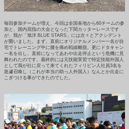
毎回参加チームが増え、今回は全国各地から60チームの参
加と、国内屈指の大会となった下関カッターレースです
が、我が「旭洋 BLUE STARS」には次々とアクシデント
が襲いました。まず、直前にオリジナルメンバー一名が自
宅でトレーニング中に腰を痛め戦線離脱。更にドタキャン
一名を出し、直前になってあわや出走停止という危機に見
舞われたのです。最終的には元技能実習で特定技能外国人
として我が社に戻って来てくれたフィリピン人社員3名を
急遽召喚し（これが本当の助っ人外国人）なんとか出走に
こぎつける事ができたのでした。