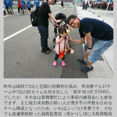
昨年は緒戦で1位と悲願の初勝利を収め、準決勝でも27チ
ーム中7位の好タイムを叩き出した「旭洋 BLUE STARS」
でしたが、今大会は業務繁忙により事前の練習会にも参加
できず、また能力未知数の助っ人が漕ぎ手の半数を占める
チーム構成となったため、いわばぶっつけ本番です。それ
でも急遽乗船願った福島監査役（若かりし頃に大島商船高