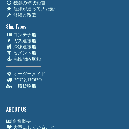
独創の球状船首
旭洋が造ってきた船
修繕と改造
Ship Types
コンテナ船
ガス運搬船
冷凍運搬船
セメント船
高性能内航船
オーダーメイド
PCCとRORO
一般貨物船
ABOUT US
企業概要
大事にしていること